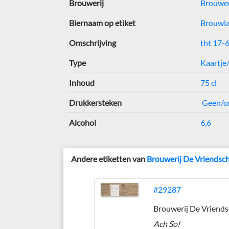
Brouwerij
Brouwer
Biernaam op etiket
Brouwla
Omschrijving
tht 17-
Type
Kaartje
Inhoud
75 cl
Drukkersteken
Geen/o
Alcohol
6,6
Andere etiketten van
Brouwerij De Vriendsc
#29287
Ach So!