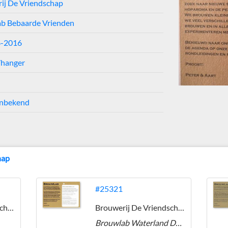
ij De Vriendschap
b Bebaarde Vrienden
6-2016
/hanger
nbekend
hap
#25321
Brouwerij De Vriendschap
Brouwerij De Vriendschap
Brouwlab Waterland Dubbel