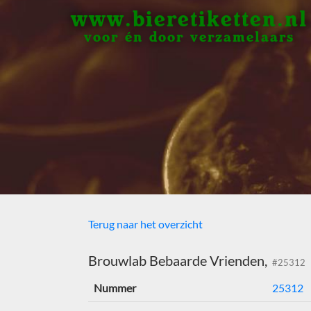
www.bieretiketten.nl
voor én door verzamelaars
Terug naar het overzicht
Brouwlab Bebaarde Vrienden,
#25312
Nummer
25312