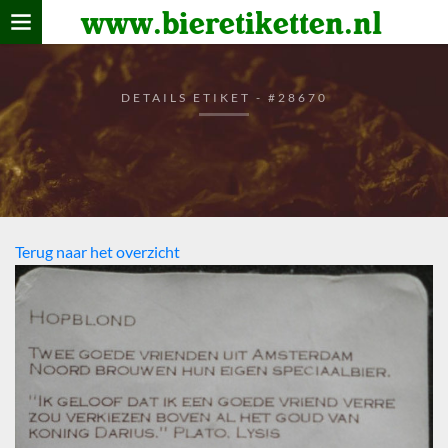
www.bieretiketten.nl
Home
verzamelen
DETAILS ETIKET - #28670
De bierkaart
Bezoekers
Terug naar het overzicht