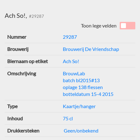
Ach So!,
#29287
Toon lege velden
Nummer
29287
Brouwerij
Brouwerij De Vriendschap
Biernaam op etiket
Ach So!
Omschrijving
BrouwLab
batch bl2015#13
oplage 138 flessen
botteldatum 15-4 2015
Type
Kaartje/hanger
Inhoud
75 cl
Drukkersteken
Geen/onbekend