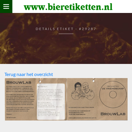
www.bieretiketten.nl
Home
verzamelen
DETAILS ETIKET - #29287
De bierkaart
Bezoekers
Terug naar het overzicht