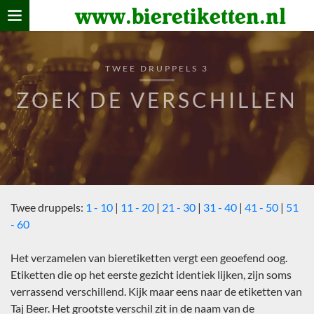
www.bieretiketten.nl
Home
verzamelen
TWEE DRUPPELS 3
De bierkaart
ZOEK DE VERSCHILLEN
Bezoekers
Twee druppels:
1 - 10
|
11 - 20
|
21 - 30
|
31 - 40
|
41 - 50
|
51
- 60
Het verzamelen van bieretiketten vergt een geoefend oog.
Etiketten die op het eerste gezicht identiek lijken, zijn soms
verrassend verschillend. Kijk maar eens naar de etiketten van
Taj Beer. Het grootste verschil zit in de naam van de