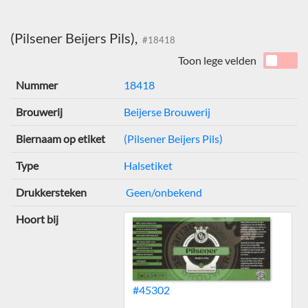
(Pilsener Beijers Pils),
#18418
Toon lege velden
Nummer
18418
Brouwerij
Beijerse Brouwerij
Biernaam op etiket
(Pilsener Beijers Pils)
Type
Halsetiket
Drukkersteken
Geen/onbekend
Hoort bij
#45302