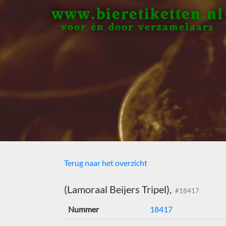
www.bieretiketten.nl
voor én door verzamelaars
Terug naar het overzicht
(Lamoraal Beijers Tripel),
#18417
Nummer
18417