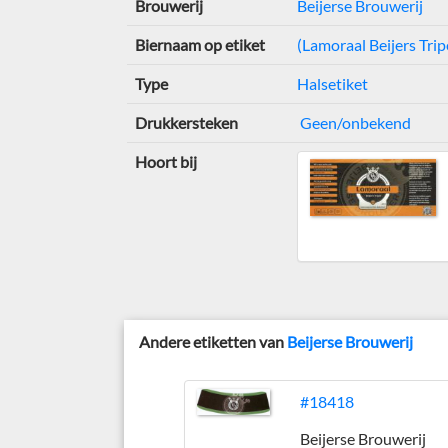
Brouwerij
Beijerse Brouwerij
Biernaam op etiket
(Lamoraal Beijers Trip
Type
Halsetiket
Drukkersteken
Geen/onbekend
Hoort bij
Andere etiketten van
Beijerse Brouwerij
#18418
Beijerse Brouwerij