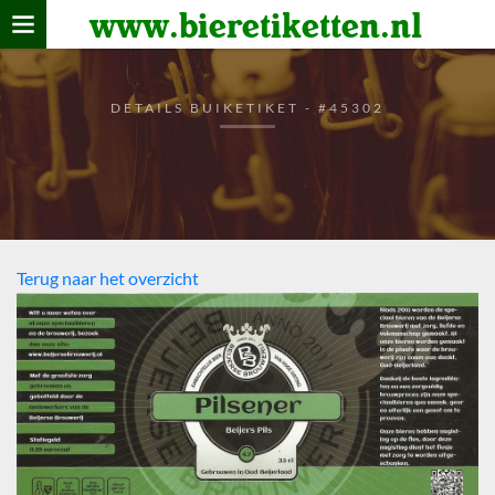
www.bieretiketten.nl
Home
verzamelen
DETAILS BUIKETIKET - #45302
De bierkaart
Bezoekers
Terug naar het overzicht