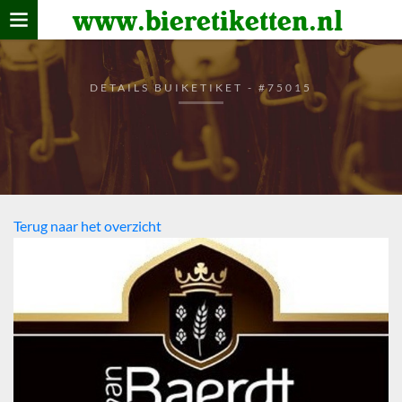
www.bieretiketten.nl
Home
verzamelen
DETAILS BUIKETIKET - #75015
De bierkaart
Bezoekers
Terug naar het overzicht