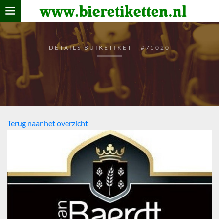
www.bieretiketten.nl
Home
verzamelen
DETAILS BUIKETIKET - #75020
De bierkaart
Bezoekers
Terug naar het overzicht