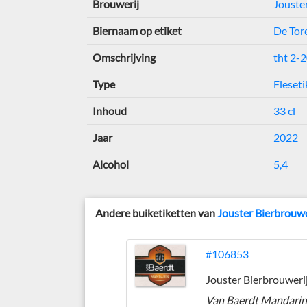
Brouwerij
Jouste
Biernaam op etiket
De Tor
Omschrijving
tht 2-
Type
Fleseti
Inhoud
33 cl
Jaar
2022
Alcohol
5,4
Andere buiketiketten van
Jouster Bierbrouwe
#106853
Jouster Bierbrouweri
Van Baerdt Mandari