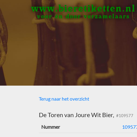
www.bieretiketten.nl
voor én door verzamelaars
Terug naar het overzicht
De Toren van Joure Wit Bier,
#109577
Nummer
10957