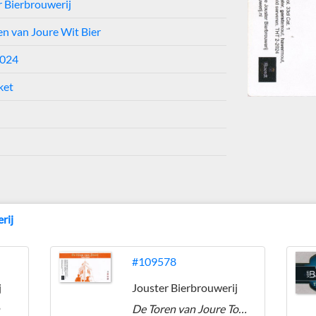
r Bierbrouwerij
en van Joure Wit Bier
2024
ket
rij
#109578
j
Jouster Bierbrouwerij
n
De Toren van Joure Tower Tripel