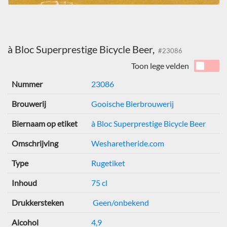
à Bloc Superprestige Bicycle Beer,
#23086
Toon lege velden
Nummer
23086
Brouwerij
Gooische Bierbrouwerij
Biernaam op etiket
à Bloc Superprestige Bicycle Beer
Omschrijving
Wesharetheride.com
Type
Rugetiket
Inhoud
75 cl
Drukkersteken
Geen/onbekend
Alcohol
4,9