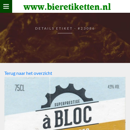
www.bieretiketten.nl
Home
verzamelen
DETAILS ETIKET - #23086
De bierkaart
Bezoekers
Terug naar het overzicht