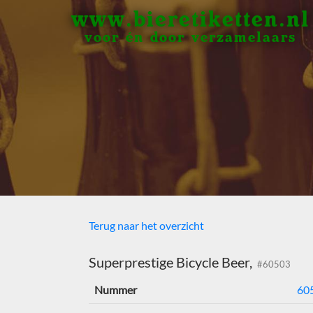
www.bieretiketten.nl
voor én door verzamelaars
Terug naar het overzicht
Superprestige Bicycle Beer,
#60503
Nummer
60