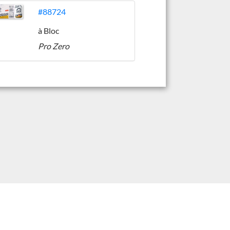
#88724
à Bloc
Pro Zero