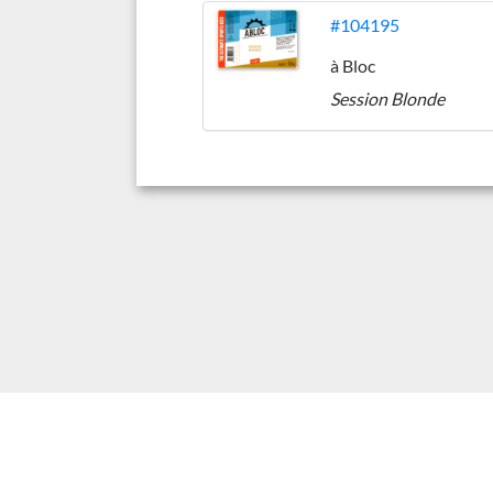
#104195
à Bloc
Session Blonde