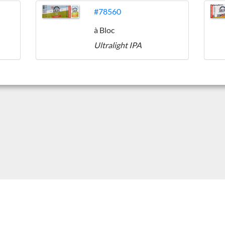
#78560
à Bloc
Ultralight IPA