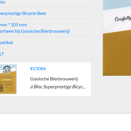
loc
erprestige Bicycle Beer
 mm * 105 mm
orheen bij Gooische Bierbrouwerij)
setiket
17
#23086
Gooische Bierbrouwerij
à Bloc Superprestige Bicycle Beer