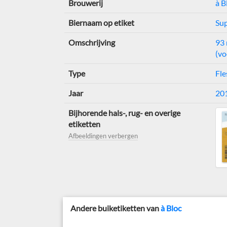
Brouwerij
à B
Biernaam op etiket
Sup
Omschrijving
93
(vo
Type
Fle
Jaar
20
Bijhorende hals-, rug- en overige
etiketten
Afbeeldingen verbergen
Andere buiketiketten van
à Bloc