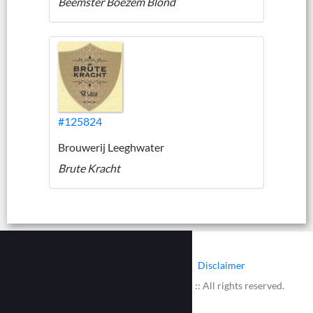
Beemster Boezem Blond
#125824
Brouwerij Leeghwater
Brute Kracht
|
|
Contact
Cookies
Disclaimer
© 2002 - 2026 :: www.bieretiketten.nl :: All rights reserved.