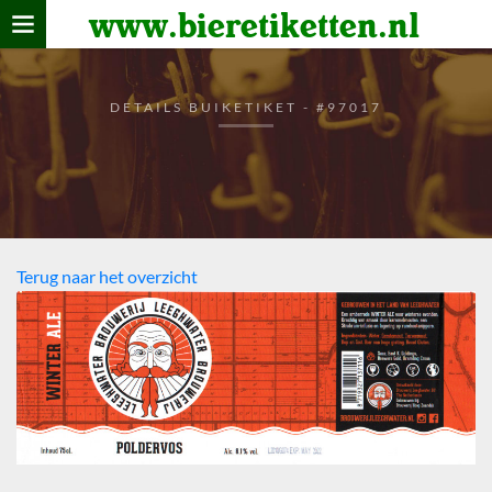
www.bieretiketten.nl
Home
verzamelen
DETAILS BUIKETIKET - #97017
De bierkaart
Bezoekers
Terug naar het overzicht