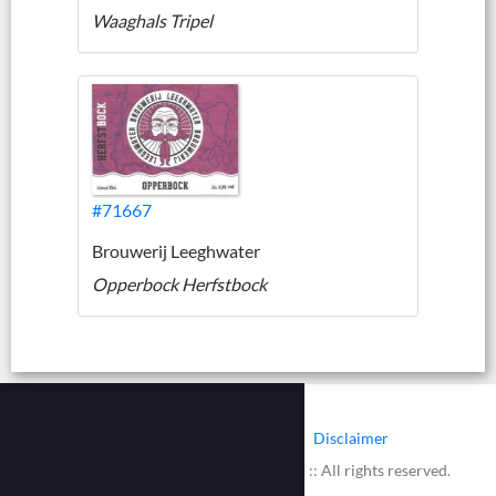
Waaghals Tripel
#71667
Brouwerij Leeghwater
Opperbock Herfstbock
|
|
Contact
Cookies
Disclaimer
© 2002 - 2026 :: www.bieretiketten.nl :: All rights reserved.