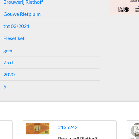
Brouwerij Riethoff
Gouwe Rietpluim
tht 03/2021
Flesetiket
geen
75 cl
2020
5
#135242
Brouwerij Riethoff