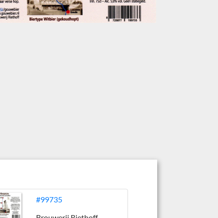
#99735
Brouwerij Riethoff