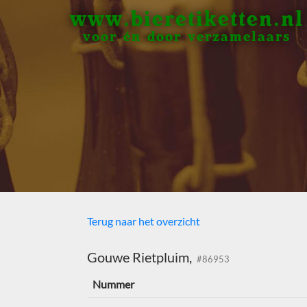
www.bieretiketten.nl
voor én door verzamelaars
Terug naar het overzicht
Gouwe Rietpluim,
#86953
Nummer