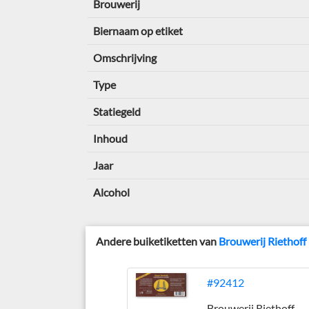
Brouwerij
Biernaam op etiket
Omschrijving
Type
Statiegeld
Inhoud
Jaar
Alcohol
Andere buiketiketten van
Brouwerij Riethoff
#92412
Brouwerij Riethoff