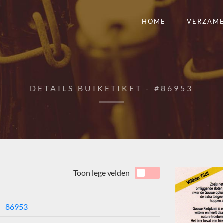
HOME
VERZAM
DETAILS BUIKETIKET - #86953
Toon lege velden
86953