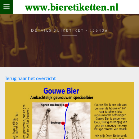
www.bieretiketten.nl
Home
verzamelen
DETAILS BUIKETIKET - #56436
De bierkaart
Bezoekers
Terug naar het overzicht