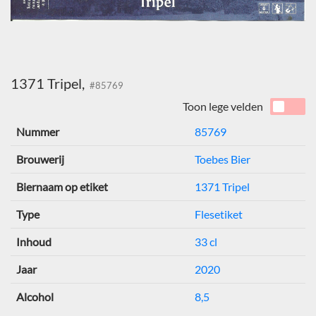
1371 Tripel,
#85769
Toon lege velden
Nummer
85769
Brouwerij
Toebes Bier
Biernaam op etiket
1371 Tripel
Type
Flesetiket
Inhoud
33 cl
Jaar
2020
Alcohol
8,5