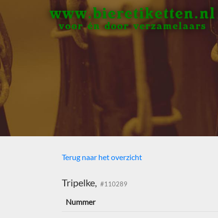
www.bieretiketten.nl
voor én door verzamelaars
Terug naar het overzicht
Tripelke,
#110289
Nummer