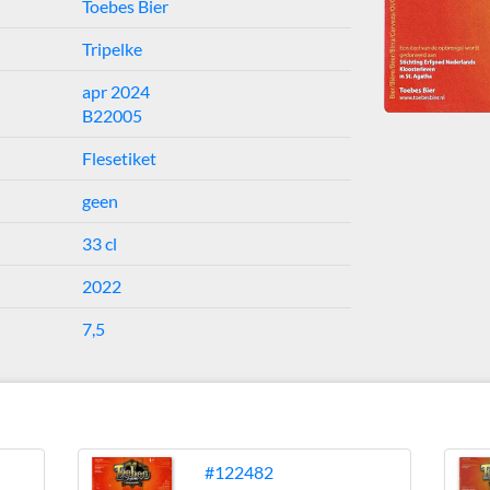
Toebes Bier
Tripelke
apr 2024
B22005
Flesetiket
geen
33 cl
2022
7,5
#122482