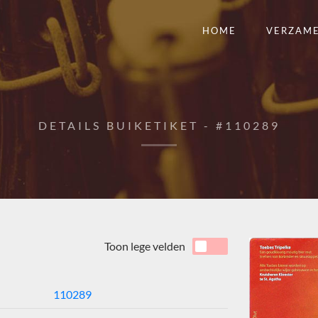
HOME
VERZAM
DETAILS BUIKETIKET - #110289
Toon lege velden
110289