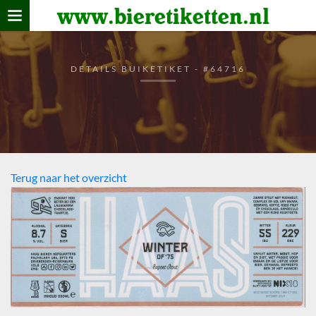
www.bieretiketten.nl
Home
verzamelen
DETAILS BUIKETIKET - #64716
De bierkaart
Bezoekers
Terug naar het overzicht