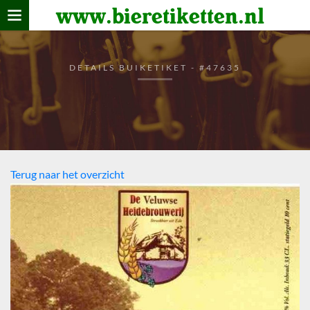
www.bieretiketten.nl
Home
verzamelen
DETAILS BUIKETIKET - #47635
De bierkaart
Bezoekers
Terug naar het overzicht