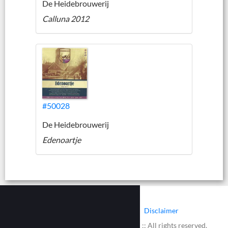
De Heidebrouwerij
Calluna 2012
#50028
De Heidebrouwerij
Edenoartje
|
|
Contact
Cookies
Disclaimer
© 2002 - 2026 :: www.bieretiketten.nl :: All rights reserved.