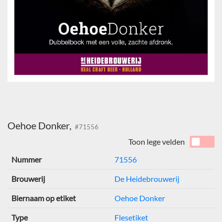
Oehoe Donker,
#71556
Toon lege velden
Nummer
71556
Brouwerij
De Heidebrouwerij
Biernaam op etiket
Oehoe Donker
Type
Flesetiket