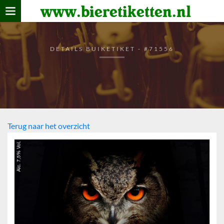
www.bieretiketten.nl
Home
verzamelen
DETAILS BUIKETIKET - #71556
De bierkaart
Bezoekers
Terug naar het overzicht