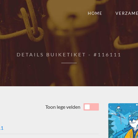
HOME
VERZAM
DETAILS BUIKETIKET - #116111
Toon lege velden
11