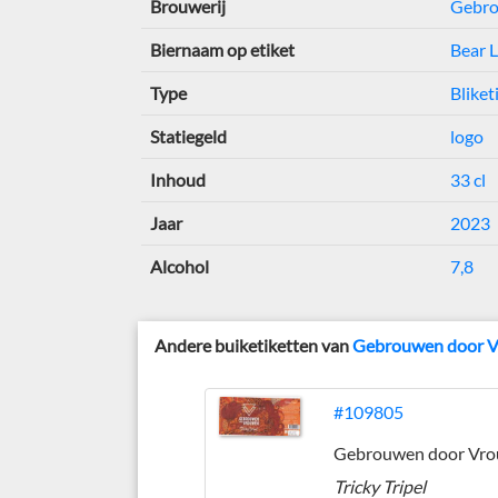
Brouwerij
Gebro
Biernaam op etiket
Bear L
Type
Bliket
Statiegeld
logo
Inhoud
33 cl
Jaar
2023
Alcohol
7,8
Andere buiketiketten van
Gebrouwen door 
#109805
Tricky Tripel