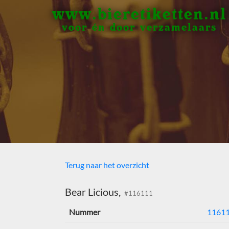
www.bieretiketten.nl
voor én door verzamelaars
Terug naar het overzicht
Bear Licious,
#116111
Nummer
1161