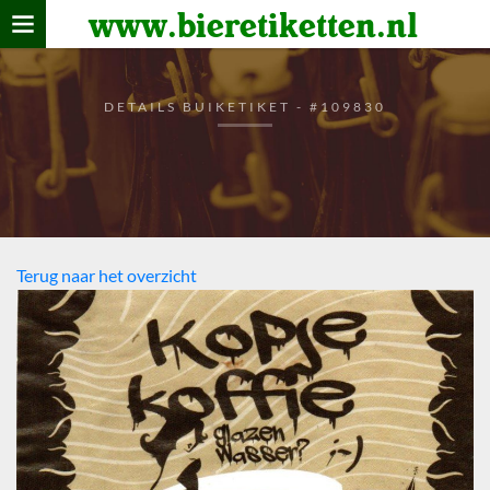
www.bieretiketten.nl
Home
verzamelen
DETAILS BUIKETIKET - #109830
De bierkaart
Bezoekers
Terug naar het overzicht