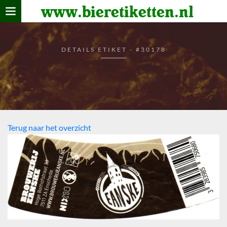
www.bieretiketten.nl
Home
verzamelen
DETAILS ETIKET - #30178
De bierkaart
Bezoekers
Terug naar het overzicht