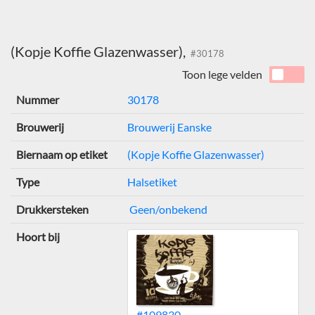
(Kopje Koffie Glazenwasser),
#30178
Toon lege velden
Nummer
30178
Brouwerij
Brouwerij Eanske
Biernaam op etiket
(Kopje Koffie Glazenwasser)
Type
Halsetiket
Drukkersteken
Geen/onbekend
Hoort bij
#109830