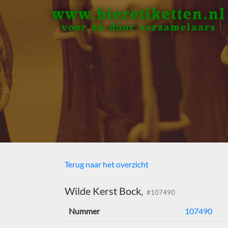
www.bieretiketten.nl
voor én door verzamelaars
Terug naar het overzicht
Wilde Kerst Bock,
#107490
Nummer
107490