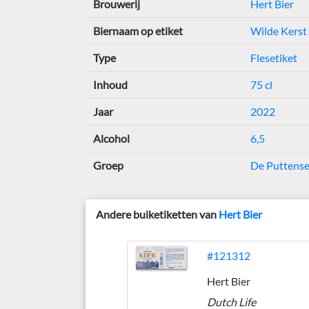
Brouwerij
Hert Bier
Biernaam op etiket
Wilde Kerst
Type
Flesetiket
Inhoud
75 cl
Jaar
2022
Alcohol
6,5
Groep
De Puttense
Andere buiketiketten van
Hert Bier
#121312
Hert Bier
Dutch Life