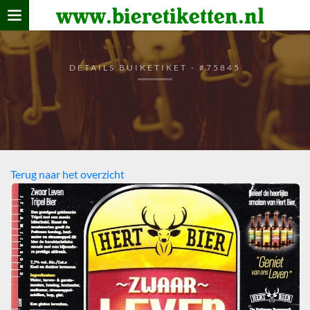
www.bieretiketten.nl
Home
verzamelen
DETAILS BUIKETIKET - #75845
De bierkaart
Bezoekers
Terug naar het overzicht