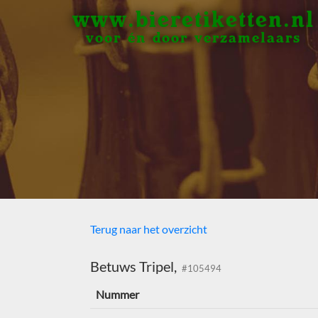
www.bieretiketten.nl
voor én door verzamelaars
Terug naar het overzicht
Betuws Tripel,
#105494
Nummer