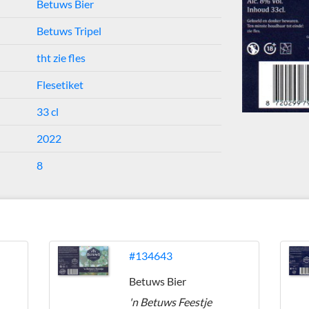
Betuws Bier
Betuws Tripel
tht zie fles
Flesetiket
33 cl
2022
8
#134643
Betuws Bier
'n Betuws Feestje