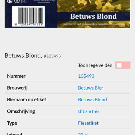
Betuws Blond,
#105493
Toon lege velden
Nummer
105493
Brouwerij
Betuws Bier
Biernaam op etiket
Betuws Blond
Omschrijving
tht zie fles
Type
Flesetiket
Inhoud
33 cl