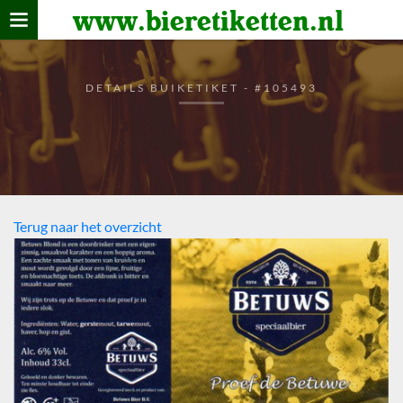
www.bieretiketten.nl
Home
verzamelen
DETAILS BUIKETIKET - #105493
De bierkaart
Bezoekers
Terug naar het overzicht