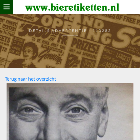
www.bieretiketten.nl
Home
verzamelen
DETAILS ADVERTENTIE - #10282
De bierkaart
Bezoekers
Terug naar het overzicht