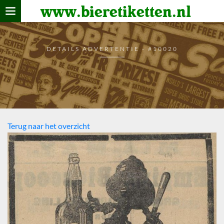
www.bieretiketten.nl
Home
verzamelen
DETAILS ADVERTENTIE - #10020
De bierkaart
Bezoekers
Terug naar het overzicht