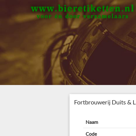
www.bieretiketten.nl
voor én door verzamelaars
Fortbrouwerij Duits & 
Naam
Code