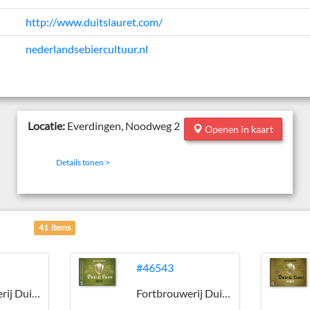
http://www.duitslauret.com/
nederlandsebiercultuur.nl
Locatie:
Everdingen, Noodweg 2
Openen in kaart
Details tonen >
41 items
#46543
Fortbrouwerij Duits & Lauret
Fortbrouwerij Duits & Lauret