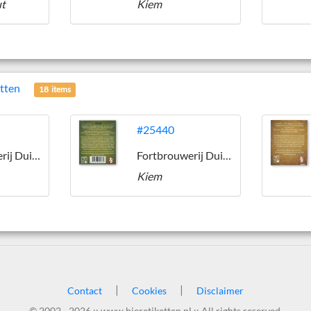
ut
Kiem
etten
18 items
#25440
Fortbrouwerij Duits & Lauret
Fortbrouwerij Duits & Lauret
Kiem
|
|
Contact
Cookies
Disclaimer