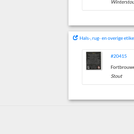
Wintersto
Hals-, rug- en overige etik
#20415
Stout