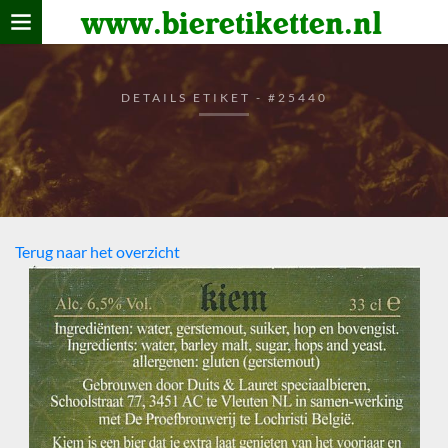
www.bieretiketten.nl
Home
verzamelen
DETAILS ETIKET - #25440
De bierkaart
Bezoekers
Terug naar het overzicht