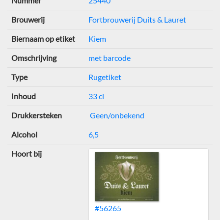
Nummer
25440
Brouwerij
Fortbrouwerij Duits & Lauret
Biernaam op etiket
Kiem
Omschrijving
met barcode
Type
Rugetiket
Inhoud
33 cl
Drukkersteken
Geen/onbekend
Alcohol
6,5
Hoort bij
#56265