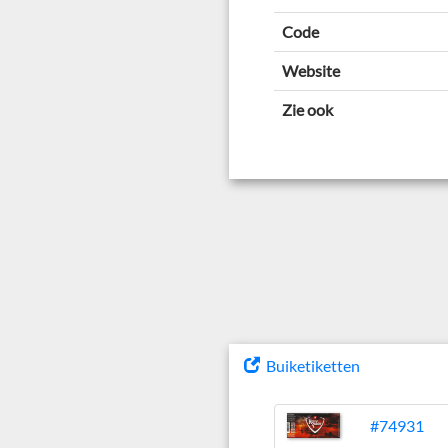
Code
Website
Zie ook
Buiketiketten
#74931