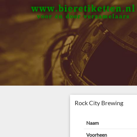
www.bieretiketten.nl
voor én door verzamelaars
Rock City Brewing
Naam
Voorheen