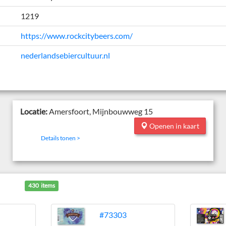
1219
https://www.rockcitybeers.com/
nederlandsebiercultuur.nl
Locatie:
Amersfoort, Mijnbouwweg 15
Openen in kaart
Details tonen >
430 items
#73303