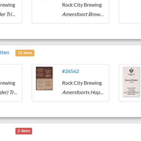
Brewing
Rock City Brewing
Koene Ridder Tripel
Amersfoort Brown Ale
etten
13 items
#26562
Brewing
Rock City Brewing
(Koene Ridder) Tripel
Amersfoorts Hoppen 1475
2 items