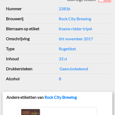
Nummer
22836
Brouwerij
Rock City Brewing
Biernaam op etiket
Koene ridder tripel
Omschrijving
tht november 2017
Type
Rugetiket
Inhoud
33 cl
Drukkersteken
Geen/onbekend
Alcohol
8
Andere etiketten van
Rock City Brewing