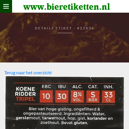
www.bieretiketten.nl
Home
verzamelen
DETAILS ETIKET - #22836
De bierkaart
Bezoekers
Terug naar het overzicht