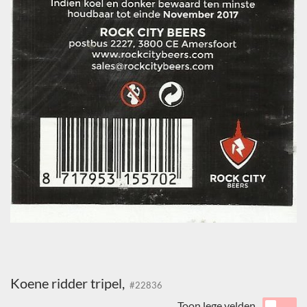
Koene ridder tripel,
#22836
Toon lege velden