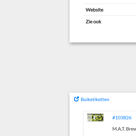
Website
Zie ook
Buiketiketten
#103826
M.A.T. Bre