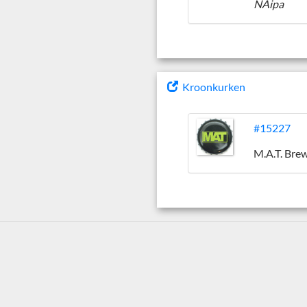
NAipa
Kroonkurken
#15227
M.A.T. Bre