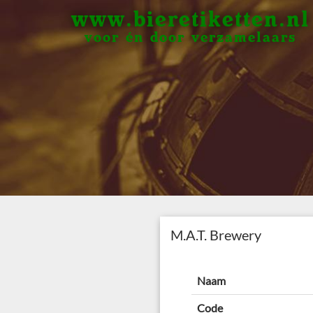
www.bieretiketten.nl
voor én door verzamelaars
M.A.T. Brewery
Naam
Code