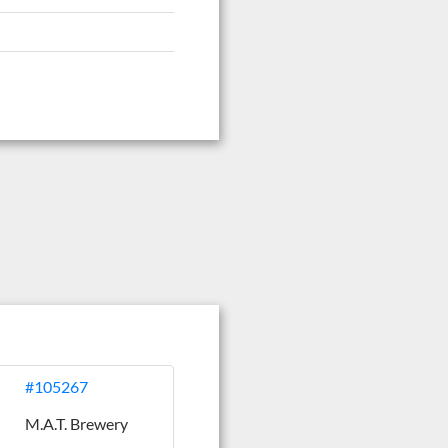
#105267
M.A.T. Brewery