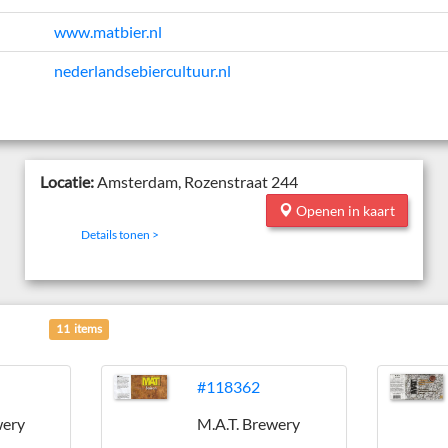
www.matbier.nl
nederlandsebiercultuur.nl
Locatie:
Amsterdam, Rozenstraat 244
Openen in kaart
Details tonen >
11 items
#118362
wery
M.A.T. Brewery