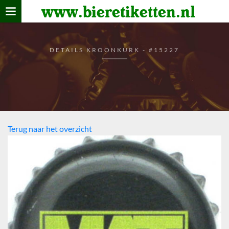
www.bieretiketten.nl
Home
verzamelen
DETAILS KROONKURK - #15227
De bierkaart
Bezoekers
Terug naar het overzicht