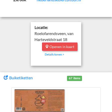
Locatie:
Roelofarendsveen, van
Harteveldstraat 18
Openen in kaart
Details tonen >
Buiketiketten
67 items