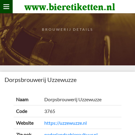
www.bieretiketten.nl
Home
verzamelen
BROUWERIJ DETAILS
De bierkaart
Bezoekers
Dorpsbrouwerij Uzzewuzze
Naam
Dorpsbrouwerij Uzzewuzze
Code
3765
Website
https://uzzewuzze.nl
Zie ook
nederlandsebiercultuur.nl