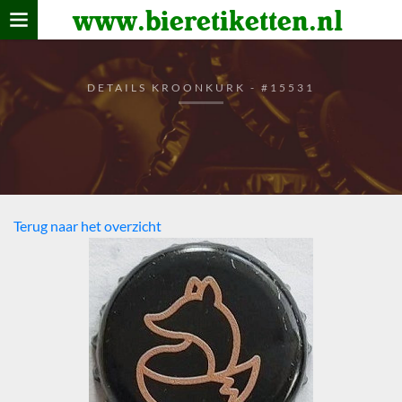
www.bieretiketten.nl
Home
verzamelen
DETAILS KROONKURK - #15531
De bierkaart
Bezoekers
Terug naar het overzicht