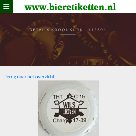
www.bieretiketten.nl
Home
verzamelen
DETAILS KROONKURK - #15804
De bierkaart
Bezoekers
Terug naar het overzicht