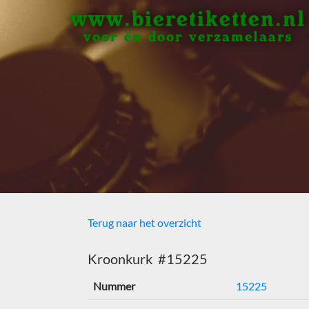
www.bieretiketten.nl
voor én door verzamelaars
Terug naar het overzicht
Kroonkurk #15225
Nummer
15225