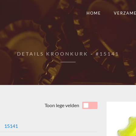
HOME
VERZAM
DETAILS KROONKURK - #15141
Toon lege velden
15141