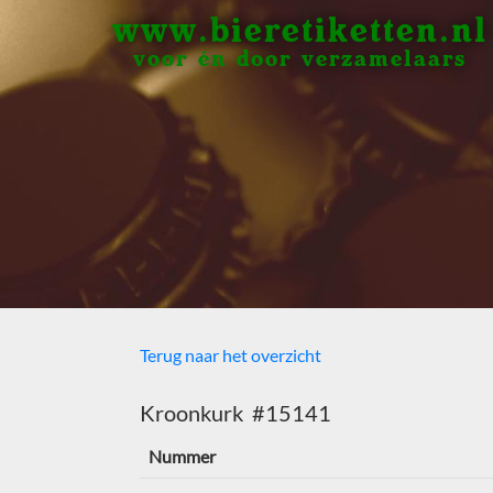
www.bieretiketten.nl
voor én door verzamelaars
Terug naar het overzicht
Kroonkurk #15141
Nummer