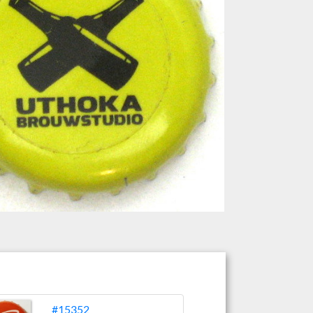
#15352