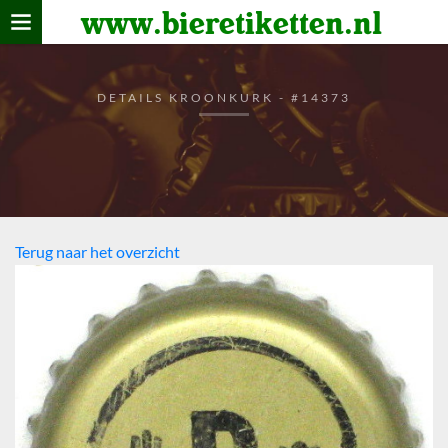
www.bieretiketten.nl
Home
verzamelen
DETAILS KROONKURK - #14373
De bierkaart
Bezoekers
Terug naar het overzicht