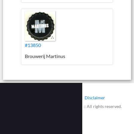
#13850
Brouwerij Martinus
|
|
Contact
Cookies
Disclaimer
© 2002 - 2026 :: www.bieretiketten.nl :: All rights reserved.