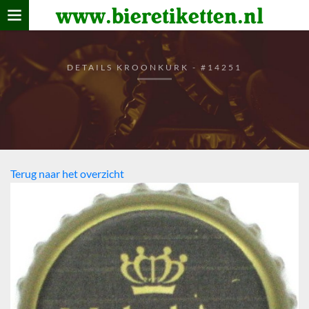
www.bieretiketten.nl
Home
verzamelen
DETAILS KROONKURK - #14251
De bierkaart
Bezoekers
Terug naar het overzicht