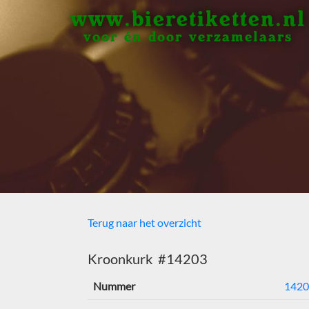
www.bieretiketten.nl
voor én door verzamelaars
Terug naar het overzicht
Kroonkurk #14203
Nummer
1420