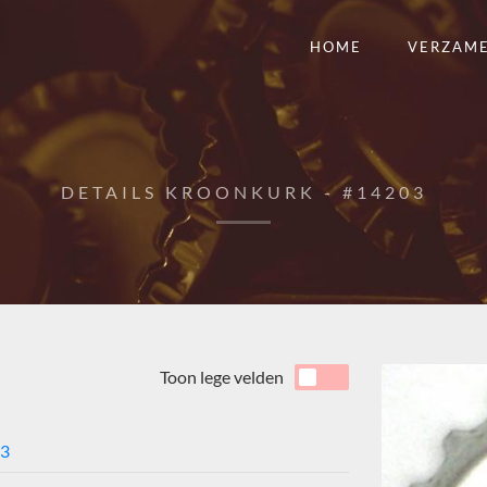
HOME
VERZAM
DETAILS KROONKURK - #14203
Toon lege velden
3