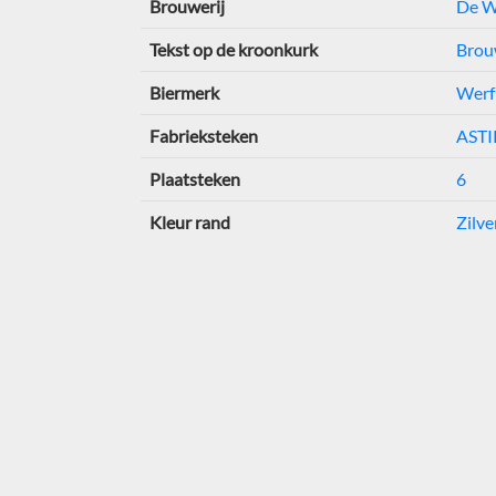
Brouwerij
De W
Tekst op de kroonkurk
Brou
Biermerk
Werf
Fabrieksteken
ASTI
Plaatsteken
6
Kleur rand
Zilve