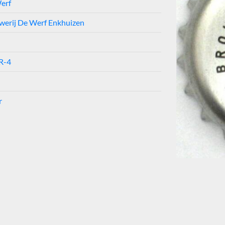
erf
werij De Werf Enkhuizen
R-4
r