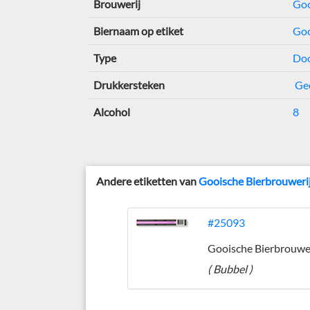
Brouwerij
Goo
Biernaam op etiket
Goo
Type
Doo
Drukkersteken
Ge
Alcohol
8
Andere etiketten van
Gooische Bierbrouweri
#25093
Gooische Bierbrouwe
( Bubbel )