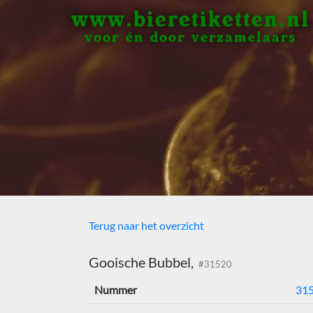
www.bieretiketten.nl
voor én door verzamelaars
Terug naar het overzicht
Gooische Bubbel,
#31520
Nummer
31