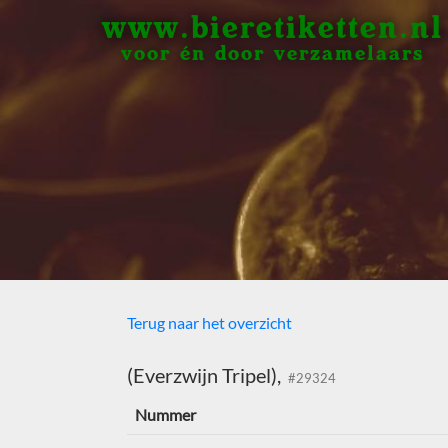
www.bieretiketten.nl
voor én door verzamelaars
Terug naar het overzicht
(Everzwijn Tripel),
#29324
Nummer