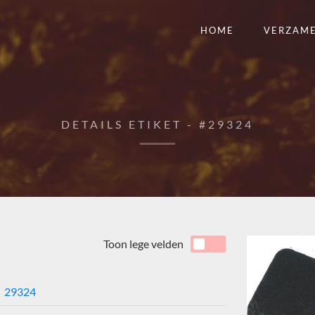
HOME
VERZAM
DETAILS ETIKET - #29324
Toon lege velden
29324