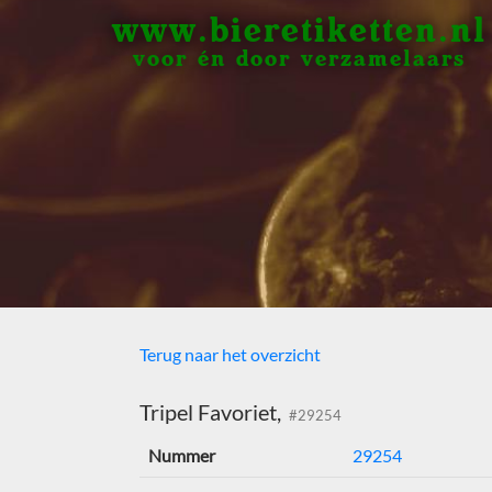
www.bieretiketten.nl
voor én door verzamelaars
Terug naar het overzicht
Tripel Favoriet,
#29254
Nummer
29254