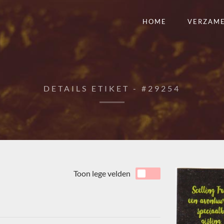
HOME
VERZAM
DETAILS ETIKET - #29254
Toon lege velden