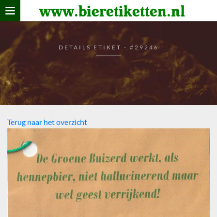
www.bieretiketten.nl
Home
verzamelen
DETAILS ETIKET - #29246
De bierkaart
Bezoekers
Terug naar het overzicht