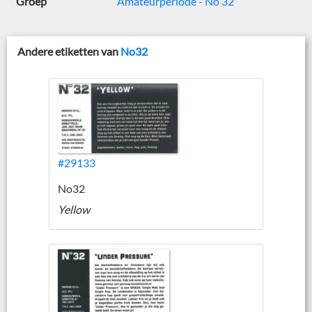
Groep
Amateurperiode - No 32
Andere etiketten van
No32
#29133
No32
Yellow